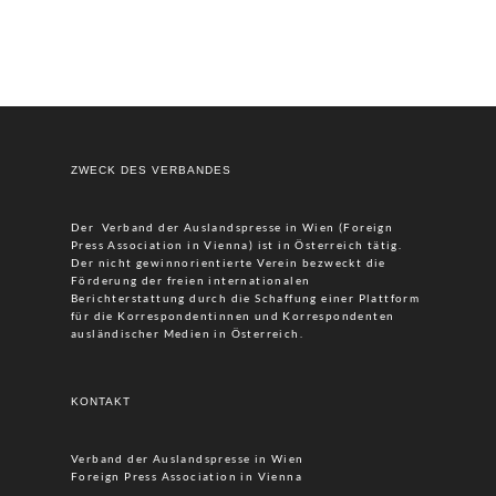
ZWECK DES VERBANDES
Der Verband der Auslandspresse in Wien (Foreign
Press Association in Vienna) ist in Österreich tätig.
Der nicht gewinnorientierte Verein bezweckt die
Förderung der freien internationalen
Berichterstattung durch die Schaffung einer Plattform
für die Korrespondentinnen und Korrespondenten
ausländischer Medien in Österreich.
KONTAKT
Verband der Auslandspresse in Wien
Foreign Press Association in Vienna