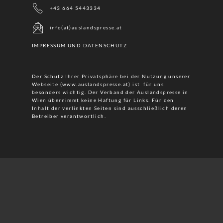
+43 664 5443334
info(at)auslandspresse.at
IMPRESSUM UND DATENSCHUTZ
Der Schutz Ihrer Privatsphäre bei der Nutzung unserer
Webseite (www.auslandspresse.at) ist für uns
besonders wichtig. Der Verband der Auslandspresse in
Wien übernimmt keine Haftung für Links. Für den
Inhalt der verlinkten Seiten sind ausschließlich deren
Betreiber verantwortlich.