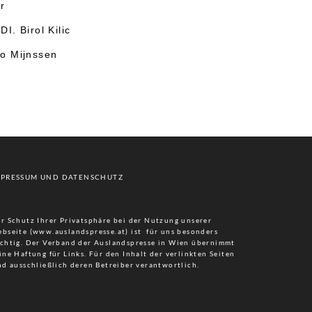
r
DI. Birol Kilic
vo Mijnssen
MPRESSUM UND DATENSCHUTZ
r Schutz Ihrer Privatsphäre bei der Nutzung unserer
bseite (www.auslandspresse.at) ist für uns besonders
chtig. Der Verband der Auslandspresse in Wien übernimmt
ine Haftung für Links. Für den Inhalt der verlinkten Seiten
nd ausschließlich deren Betreiber verantwortlich.