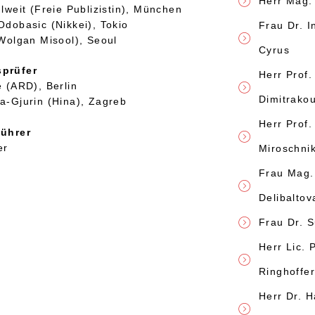
Herr Mag.
lweit (Freie Publizistin), München
dobasic (Nikkei), Tokio
Frau Dr. I
Wolgan Misool), Seoul
Cyrus
prüfer
Herr Prof.
 (ARD), Berlin
Dimitrako
a-Gjurin (Hina), Zagreb
Herr Prof.
ührer
er
Miroschnik
Frau Mag.
Delibalto
Frau Dr. 
Herr Lic. 
Ringhoffe
Herr Dr. H