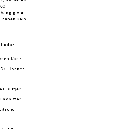
100
bhängig von
r haben kein
lieder
nnes Kunz
 Dr. Hannes
es Burger
i Konitzer
ojtscho