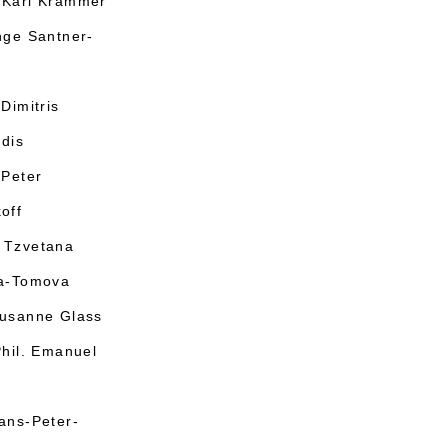
 Karl Krammer
nge Santner-
 Dimitris
udis
 Peter
off
 Tzvetana
va-Tomova
Susanne Glass
Phil. Emanuel
r
ans-Peter-