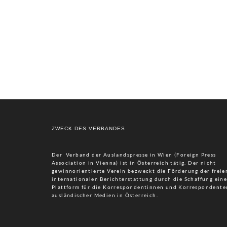
ZWECK DES VERBANDES
Der Verband der Auslandspresse in Wien (Foreign Press
Association in Vienna) ist in Österreich tätig. Der nicht
gewinnorientierte Verein bezweckt die Förderung der freie
internationalen Berichterstattung durch die Schaffung eine
Plattform für die Korrespondentinnen und Korrespondente
ausländischer Medien in Österreich.