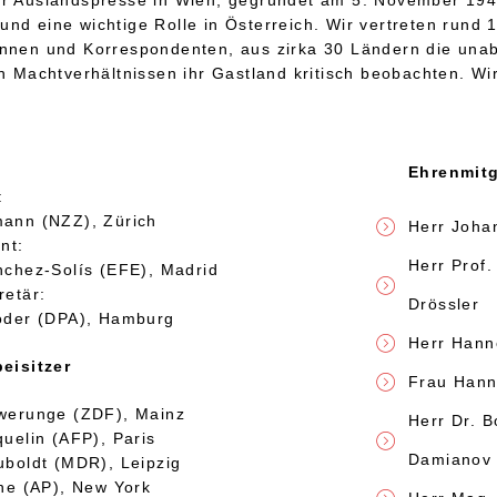
nd eine wichtige Rolle in Österreich. Wir vertreten rund 
nnen und Korrespondenten, aus zirka 30 Ländern die una
n Machtverhältnissen ihr Gastland kritisch beobachten. Wi
Ehrenmitg
:
ann (NZZ), Zürich
Herr Joha
nt:
Herr Prof.
nchez-Solís (EFE), Madrid
retär:
Drössler
öder (DPA), Hamburg
Herr Hann
eisitzer
Frau Hann
werunge (ZDF), Mainz
Herr Dr. B
uelin (AFP), Paris
Damianov
uboldt (MDR), Leipzig
nne (AP), New York