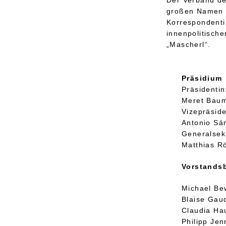
großen Namen u
Korrespondenti
innenpolitische
„Mascherl“.
Präsidium
Präsidentin
Meret Baum
Vizepräside
Antonio Sá
Generalsek
Matthias R
Vorstandsb
Michael Be
Blaise Gauq
Claudia Ha
Philipp Je