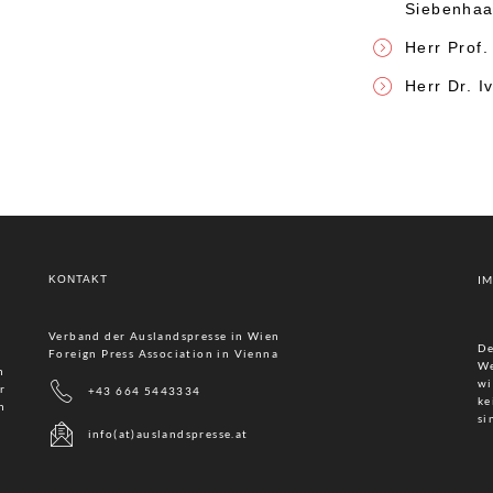
Siebenhaa
Herr Prof. 
Herr Dr. I
KONTAKT
I
Verband der Auslandspresse in Wien
De
Foreign Press Association in Vienna
We
n
wi
r
+43 664 5443334
ke
n
si
info(at)auslandspresse.at