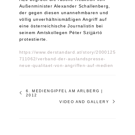
Außenminister Alexander Schallenberg,
der gegen diesen unannehmbaren und
völlig unverhältnismäßigen Angriff auf
eine österreichische Journalistin bei
seinem Amtskollegen Péter Szijjártó
protestierte.
https://www.derstandard.at/story/2000125
711062/verband-der-auslandspresse-
neue-qualitaet-von-angriffen-auf-medien
6. MEDIENGIPFEL AM ARLBERG |
2012
VIDEO AND GALLERY