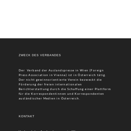
ZWECK DES VERBANDES
Der Verband der Auslandspresse in Wien (Foreign
Press Association in Vienna) ist in Österreich tätig.
Der nicht gewinnorientierte Verein bezweckt die
Förderung der freien internationalen
Berichterstattung durch die Schaffung einer Plattform
für die Korrespondentinnen und Korrespondenten
ausländischer Medien in Österreich.
KONTAKT