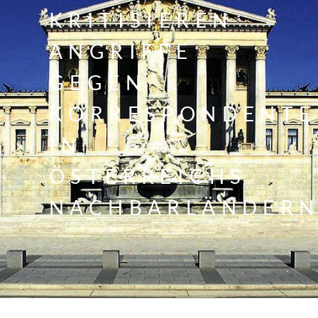
KRITISIEREN
ANGRIFFE
GEGEN
KORRESPONDENTE
IN
ÖSTERREICHS
NACHBARLÄNDER