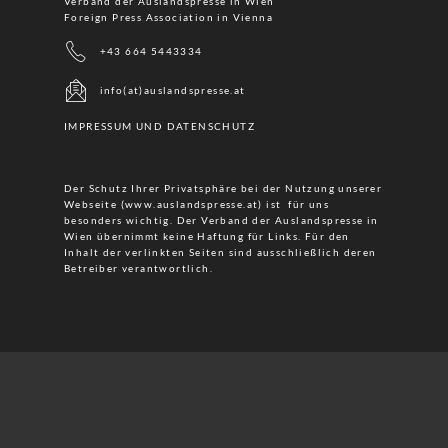
Verband der Auslandspresse in Wien
Foreign Press Association in Vienna
+43 664 5443334
info(at)auslandspresse.at
IMPRESSUM UND DATENSCHUTZ
Der Schutz Ihrer Privatsphäre bei der Nutzung unserer
Webseite (www.auslandspresse.at) ist für uns
besonders wichtig. Der Verband der Auslandspresse in
Wien übernimmt keine Haftung für Links. Für den
Inhalt der verlinkten Seiten sind ausschließlich deren
Betreiber verantwortlich.