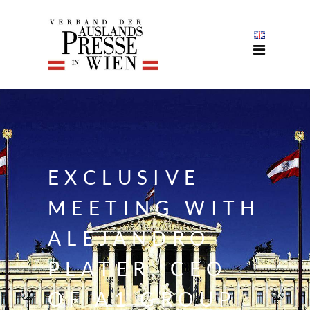
EXCLUSIVE
MEETING WITH
ALEJANDRO
PLATER, CEO
OF A1 GROUP