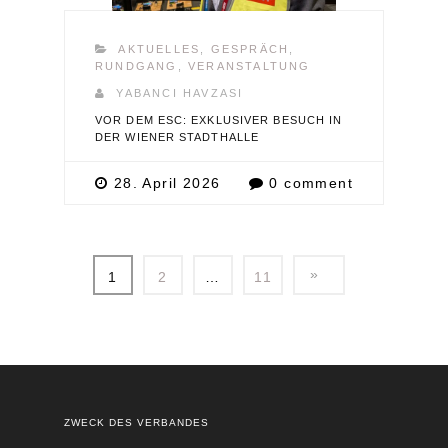
AKTUELLES
,
GESPRÄCH
,
RUNDGANG
,
VERANSTALTUNG
YABANCI HAVZASI
VOR DEM ESC: EXKLUSIVER BESUCH IN
DER WIENER STADTHALLE
28. April 2026
0 comment
1
2
…
11
ZWECK DES VERBANDES