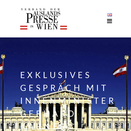
EXKLUSIVES
GESPRÄCH MIT
INNENMINISTER
GERHARD
KARNER