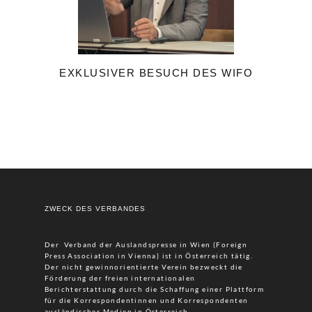
EXKLUSIVER BESUCH DES WIFO
ZWECK DES VERBANDES
Der Verband der Auslandspresse in Wien (Foreign
Press Association in Vienna) ist in Österreich tätig.
Der nicht gewinnorientierte Verein bezweckt die
Förderung der freien internationalen
Berichterstattung durch die Schaffung einer Plattform
für die Korrespondentinnen und Korrespondenten
ausländischer Medien in Österreich.