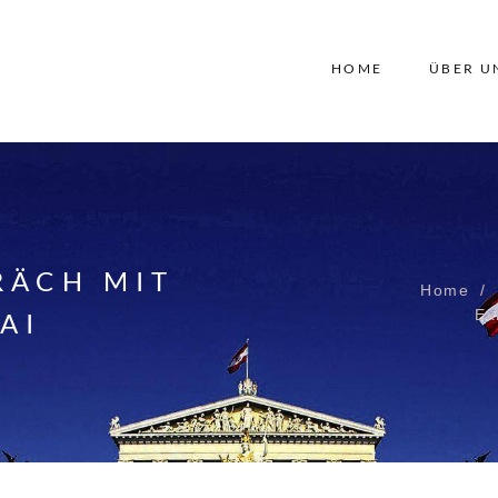
HOME
ÜBER U
RÄCH MIT
Home
Ex
AI