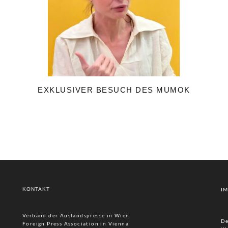
EXKLUSIVER BESUCH DES MUMOK
KONTAKT
I
Verband der Auslandspresse in Wien
De
Foreign Press Association in Vienna