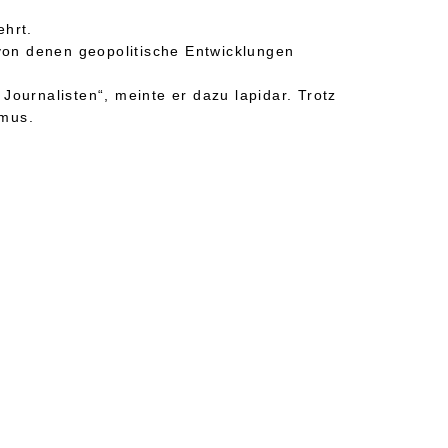
ehrt.
von denen geopolitische Entwicklungen
ournalisten“, meinte er dazu lapidar. Trotz
smus.