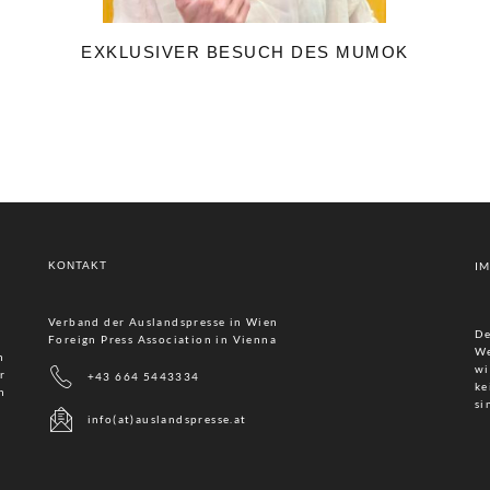
EXKLUSIVER BESUCH DES MUMOK
KONTAKT
I
Verband der Auslandspresse in Wien
De
Foreign Press Association in Vienna
We
n
wi
r
+43 664 5443334
ke
n
si
info(at)auslandspresse.at