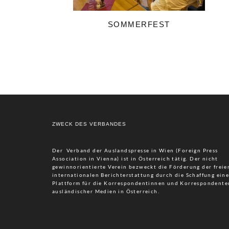
SOMMERFEST
ZWECK DES VERBANDES
Der Verband der Auslandspresse in Wien (Foreign Press
Association in Vienna) ist in Österreich tätig. Der nicht
gewinnorientierte Verein bezweckt die Förderung der freie
internationalen Berichterstattung durch die Schaffung eine
Plattform für die Korrespondentinnen und Korrespondente
ausländischer Medien in Österreich.