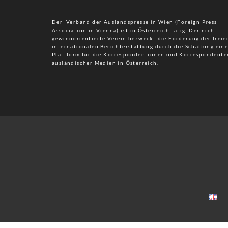
Der Verband der Auslandspresse in Wien (Foreign Press
Association in Vienna) ist in Österreich tätig. Der nicht
gewinnorientierte Verein bezweckt die Förderung der freie
internationalen Berichterstattung durch die Schaffung eine
Plattform für die Korrespondentinnen und Korrespondente
ausländischer Medien in Österreich.
Cookie Consent mit Real Cookie Banner