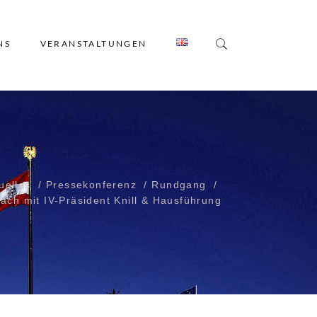
NS
VERANSTALTUNGEN
uelles
Pressekonferenz
Rundgang
äch mit IV-Präsident Knill & Hausführung