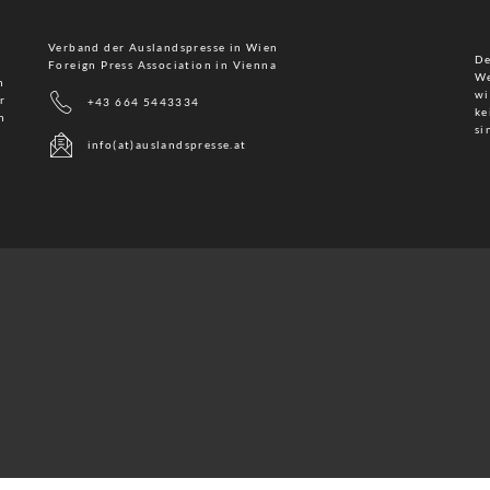
Verband der Auslandspresse in Wien
De
Foreign Press Association in Vienna
We
n
wi
r
+43 664 5443334
ke
n
si
info(at)auslandspresse.at