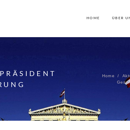
HOME
ÜBER U
-PRÄSIDENT
Home
Akt
Gespr
HRUNG