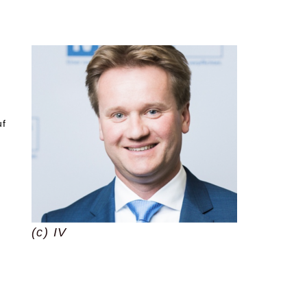
uf
(c) IV