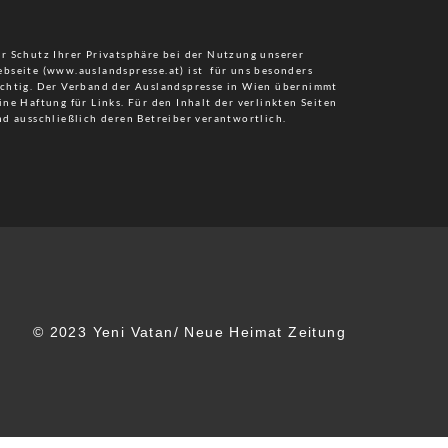
r Schutz Ihrer Privatsphäre bei der Nutzung unserer
bseite (www.auslandspresse.at) ist für uns besonders
chtig. Der Verband der Auslandspresse in Wien übernimmt
ine Haftung für Links. Für den Inhalt der verlinkten Seiten
nd ausschließlich deren Betreiber verantwortlich.
© 2023 Yeni Vatan/ Neue Heimat Zeitung