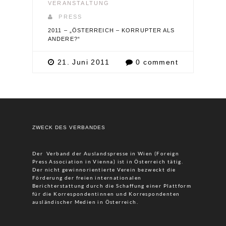
VERANSTALTUNG
PRESS
2011 – „ÖSTERREICH – KORRUPTER ALS
ANDERE?“
21. Juni 2011
0 comment
ZWECK DES VERBANDES
Der Verband der Auslandspresse in Wien (Foreign
Press Association in Vienna) ist in Österreich tätig.
Der nicht gewinnorientierte Verein bezweckt die
Förderung der freien internationalen
Berichterstattung durch die Schaffung einer Plattform
für die Korrespondentinnen und Korrespondenten
ausländischer Medien in Österreich.