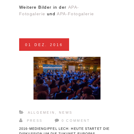
Weitere Bilder in der
APA-
Fotogalerie
und
APA-Fotogalerie
01
DEZ.
2016
ALLGEMEIN
,
NEWS
PRESS
0 COMMENT
2016-MEDIENGIPFEL LECH: HEUTE STARTET DIE
DISKUSSION UM DIE ZUKUNFT EUROPAS