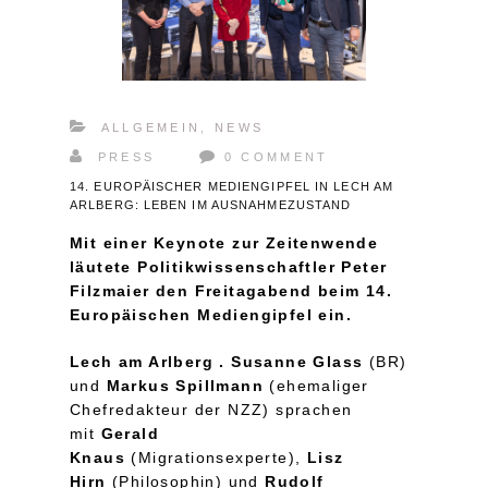
ALLGEMEIN
,
NEWS
PRESS
0 COMMENT
14. EUROPÄISCHER MEDIENGIPFEL IN LECH AM
ARLBERG: LEBEN IM AUSNAHMEZUSTAND
Mit einer Keynote zur Zeitenwende
läutete Politikwissenschaftler Peter
Filzmaier den Freitagabend beim 14.
Europäischen Mediengipfel ein.
Lech am Arlberg .
Susanne Glass
(BR)
und
Markus Spillmann
(ehemaliger
Chefredakteur der NZZ) sprachen
mit
Gerald
Knaus
(Migrationsexperte),
Lisz
Hirn
(Philosophin) und
Rudolf