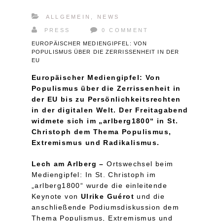
ALLGEMEIN
,
NEWS
PRESS
0 COMMENT
EUROPÄISCHER MEDIENGIPFEL: VON
POPULISMUS ÜBER DIE ZERRISSENHEIT IN DER
EU
Europäischer Mediengipfel: Von
Populismus über die Zerrissenheit in
der EU bis zu Persönlichkeitsrechten
in der digitalen Welt. Der Freitagabend
widmete sich im „arlberg1800“ in St.
Christoph dem Thema Populismus,
Extremismus und Radikalismus.
Lech am Arlberg –
Ortswechsel beim
Mediengipfel: In St. Christoph im
„arlberg1800“ wurde die einleitende
Keynote von
Ulrike Guérot
und die
anschließende Podiumsdiskussion dem
Thema Populismus, Extremismus und